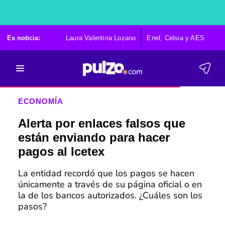
Es noticia:
Laura Valentina Lozano
Enel, Celsia y AES
Po
ECONOMÍA
Alerta por enlaces falsos que
están enviando para hacer
pagos al Icetex
La entidad recordó que los pagos se hacen
únicamente a través de su página oficial o en
la de los bancos autorizados. ¿Cuáles son los
pasos?