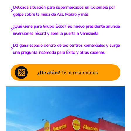
Delicada situación para supermercados en Colombia por
golpe sobre la mesa de Ara, Makro y más
¿Qué viene para Grupo Éxito? Su nuevo presidente anuncia
inversiones récord y abre la puerta a Venezuela
D1 gana espacio dentro de los centros comerciales y surge
una pregunta incómoda para Éxito y otras cadenas
¿De afán?
Te lo resumimos