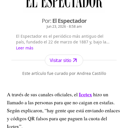
Por:
El Espectador
Jun 23, 2026 - 8:58 am
El Espectador es el periódico más antiguo del
país, fundado el 22 de marzo de 1887 y, bajo la
dirección de Fidel Cano, es considerado uno de
Leer más
los periódicos más serios y profesionales por su
independencia, credibilidad y objetividad.
Visitar sitio
Este artículo fue curado por Andrea Castillo
Icetex
A través de sus canales oficiales, el
hizo un
llamado a las personas para que no caigan en estafas.
Según explicaron, “hay gente que está enviando enlaces
y códigos QR falsos para que paguen la cuota del
Icetex”.