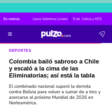
Es noticia:
Laura Valentina Lozano
Enel, Celsia y AES
Po
DEPORTES
Colombia bailó sabroso a Chile
y escaló a la cima de las
Eliminatorias; así está la tabla
El combinado nacional superó la derrota
contra Bolivia para volver a sumar de a tres y
acercarse al próximo Mundial de 2026 en
Norteamérica.