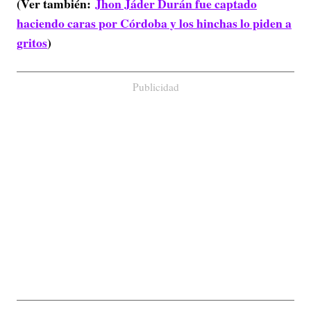
(Ver también:
Jhon Jáder Durán fue captado
haciendo caras por Córdoba y los hinchas lo piden a
gritos
)
Publicidad