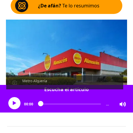
¿De afán?
Te lo resumimos
Metro Alquería
Escucha el artículo
00:00
…