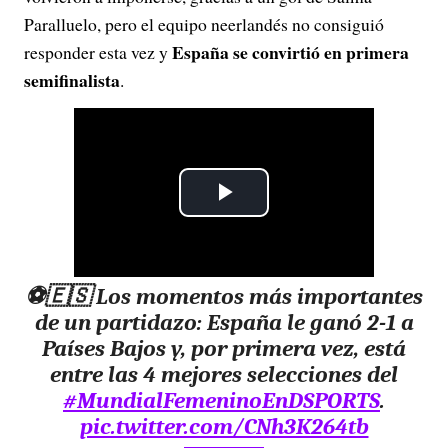
Paralluelo, pero el equipo neerlandés no consiguió
España se convirtió en primera
responder esta vez y
semifinalista
.
P
l
⚽️🇪🇸 Los momentos más importantes
a
de un partidazo: España le ganó 2-1 a
y
Países Bajos y, por primera vez, está
entre las 4 mejores selecciones del
V
#MundialFemeninoEnDSPORTS
.
pic.twitter.com/CNh3K264tb
i