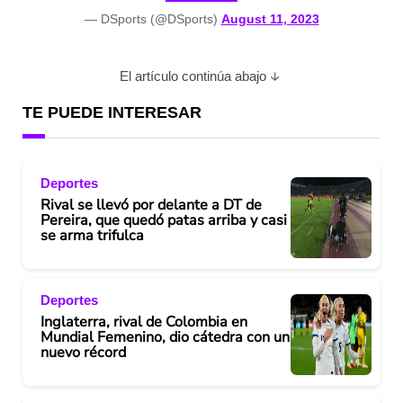
— DSports (@DSports)
August 11, 2023
d
e
El artículo continúa abajo
o
TE PUEDE INTERESAR
Deportes
Rival se llevó por delante a DT de
Pereira, que quedó patas arriba y casi
se arma trifulca
Deportes
Inglaterra, rival de Colombia en
Mundial Femenino, dio cátedra con un
nuevo récord