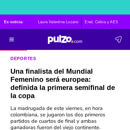
Es noticia:
Laura Valentina Lozano
Enel, Celsia y AES
Po
DEPORTES
Una finalista del Mundial
Femenino será europea:
definida la primera semifinal de
la copa
La madrugada de este viernes, en hora
colombiana, se jugaron los dos primeros
partidos de cuartos de final y ambas
ganadoras fueron del viejo continente.