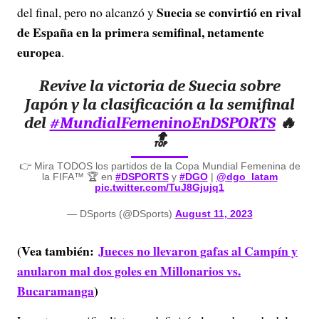
Suecia se convirtió en rival
del final, pero no alcanzó y
de España en la primera semifinal, netamente
europea
.
Revive la victoria de Suecia sobre
Japón y la clasificación a la semifinal
del
#MundialFemeninoEnDSPORTS
🔥
🔝
👉 Mira TODOS los partidos de la Copa Mundial Femenina de
la FIFA™️ 🏆 en
#DSPORTS
y
#DGO
|
@dgo_latam
pic.twitter.com/TuJ8Gjujq1
— DSports (@DSports)
August 11, 2023
(Vea también:
Jueces no llevaron gafas al Campín y
anularon mal dos goles en Millonarios vs.
Bucaramanga
)