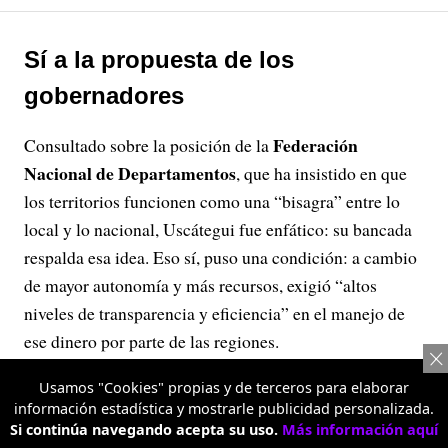
Sí a la propuesta de los
gobernadores
Federación
Consultado sobre la posición de la
Nacional de Departamentos
, que ha insistido en que
los territorios funcionen como una “bisagra” entre lo
local y lo nacional, Uscátegui fue enfático: su bancada
respalda esa idea. Eso sí, puso una condición: a cambio
de mayor autonomía y más recursos, exigió “altos
niveles de transparencia y eficiencia” en el manejo de
ese dinero por parte de las regiones.
También señaló que uno de los temas pendientes es
Usamos "Cookies" propias y de terceros para elaborar
replantear el sistema de categorización municipal, que
información estadística y mostrarle publicidad personalizada.
Si continúa navegando acepta su uso.
Más información aquí
hoy agrupa a la mayoría de los municipios del país en