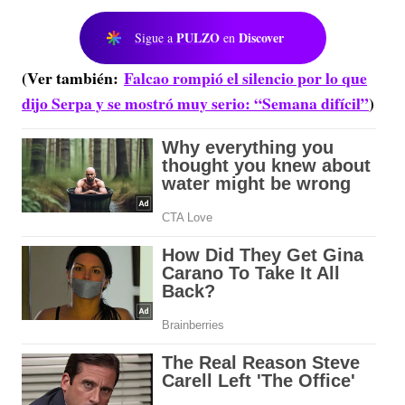
PULZO
Discover
Sigue a
en
(Ver también:
Falcao rompió el silencio por lo que
dijo Serpa y se mostró muy serio: “Semana difícil”
)