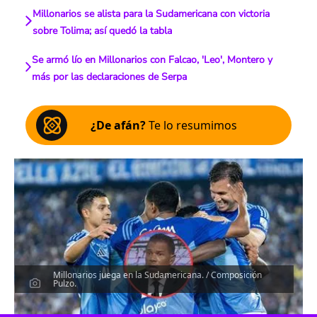
Millonarios se alista para la Sudamericana con victoria
sobre Tolima; así quedó la tabla
Se armó lío en Millonarios con Falcao, 'Leo', Montero y
más por las declaraciones de Serpa
¿De afán?
Te lo resumimos
Millonarios juega en la Sudamericana. / Composición
Pulzo.
Escucha el artículo