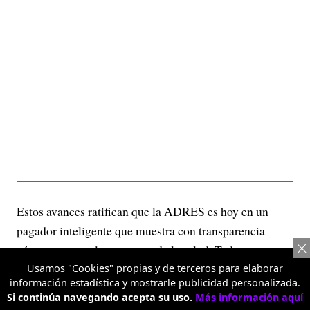
Estos avances ratifican que la ADRES es hoy en un
pagador inteligente que muestra con transparencia
cómo se gastan los recursos de la salud. Todos estos
informes pueden encontrarse en
Usamos "Cookies" propias y de terceros para elaborar
información estadística y mostrarle publicidad personalizada.
www.adres.gov.co/analitica
Si continúa navegando acepta su uso.
Más información aquí