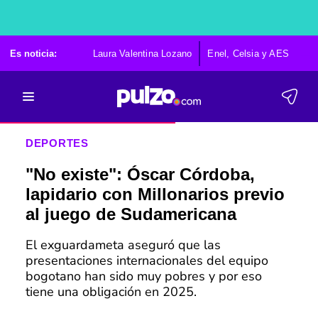
Es noticia:
Laura Valentina Lozano
Enel, Celsia y AES
Po
DEPORTES
"No existe": Óscar Córdoba,
lapidario con Millonarios previo
al juego de Sudamericana
El exguardameta aseguró que las
presentaciones internacionales del equipo
bogotano han sido muy pobres y por eso
tiene una obligación en 2025.