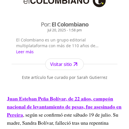
Por:
El Colombiano
Jul 20, 2025 - 1:58 pm
El Colombiano es un grupo editorial
multiplataforma con más de 110 años de
existencia. Nació en la ciudad de Medellín en
Leer más
Antioquia. Fundado el 6 de febrero de 1912 por
Francisco de Paula Pérez, se ha especializado en
Visitar sitio
la investigación y generación de contenidos
periodísticos para diferentes plataformas en las
Este artículo fue curado por Sarah Gutierrez
que provee a las audiencias de piezas mult...
Juan Esteban Peña Bolívar, de 22 años, campeón
nacional de levantamiento de pesas, fue asesinado en
Pereira
, según se confirmó este sábado 19 de julio. Su
madre, Sandra Bolívar, falleció tras una repentina