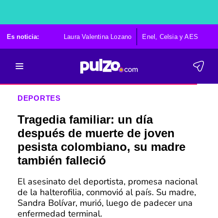
Es noticia:
Laura Valentina Lozano
Enel, Celsia y AES
Po
DEPORTES
Tragedia familiar: un día
después de muerte de joven
pesista colombiano, su madre
también falleció
El asesinato del deportista, promesa nacional
de la halterofilia, conmovió al país. Su madre,
Sandra Bolívar, murió, luego de padecer una
enfermedad terminal.