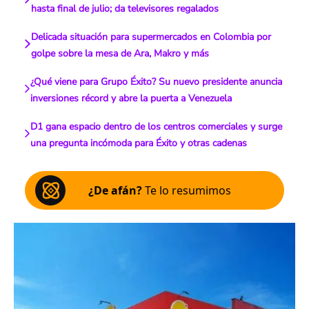
hasta final de julio; da televisores regalados
Delicada situación para supermercados en Colombia por
golpe sobre la mesa de Ara, Makro y más
¿Qué viene para Grupo Éxito? Su nuevo presidente anuncia
inversiones récord y abre la puerta a Venezuela
D1 gana espacio dentro de los centros comerciales y surge
una pregunta incómoda para Éxito y otras cadenas
¿De afán?
Te lo resumimos