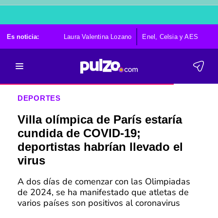
Es noticia:
Laura Valentina Lozano
Enel, Celsia y AES
Po
DEPORTES
Villa olímpica de París estaría
cundida de COVID-19;
deportistas habrían llevado el
virus
A dos días de comenzar con las Olimpiadas
de 2024, se ha manifestado que atletas de
varios países son positivos al coronavirus