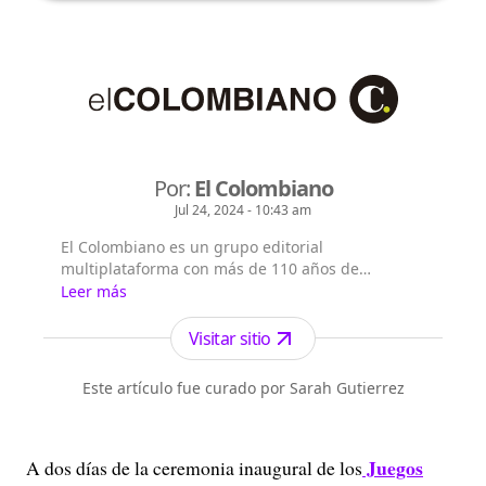
Por:
El Colombiano
Jul 24, 2024 - 10:43 am
El Colombiano es un grupo editorial
multiplataforma con más de 110 años de
existencia. Nació en la ciudad de Medellín en
Leer más
Antioquia. Fundado el 6 de febrero de 1912 por
Francisco de Paula Pérez, se ha especializado en
Visitar sitio
la investigación y generación de contenidos
periodísticos para diferentes plataformas en las
Este artículo fue curado por Sarah Gutierrez
que provee a las audiencias de piezas mult...
Juegos
A dos días de la ceremonia inaugural de los