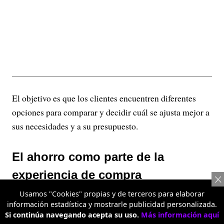
El objetivo es que los clientes encuentren diferentes
opciones para comparar y decidir cuál se ajusta mejor a
sus necesidades y a su presupuesto.
El ahorro como parte de la
experiencia de compra
Usamos "Cookies" propias y de terceros para elaborar
Más allá de ofrecer precios competitivos, Metro
información estadística y mostrarle publicidad personalizada.
Almacén busca que el ahorro haga parte de la
Si continúa navegando acepta su uso.
Más información aquí