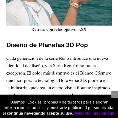
Retrato con teleobjetivo 3.5X
Diseño de Planetas 3D Pop
Cada generación de la serie Reno introduce una nueva
identidad de diseño, y la Serie Reno16 no fue la
excepción. El color más distintivo es el Blanco Cósmico
que incorpora la tecnología HoloVerse 3D, pionera en
la industria, que crea un efecto visual flotante inspirado
en el universo y que cambia con la luz y el movimiento.
Gracias a millones de microlentes que reconstruyen la
Usamos "Cookies" propias y de terceros para elaborar
información estadística y mostrarle publicidad personalizada.
luz en el espacio, el diseño 3D genera una sensación de
Si continúa navegando acepta su uso.
Más información aquí
profundidad en las imágenes, que parecen flotar sobre