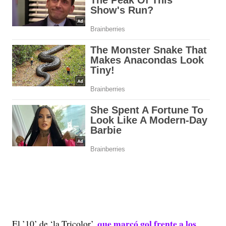
que marcó gol frente a los
El ’10’ de ‘la Tricolor’,