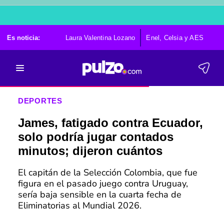
Es noticia:
Laura Valentina Lozano
Enel, Celsia y AES
Po
DEPORTES
James, fatigado contra Ecuador,
solo podría jugar contados
minutos; dijeron cuántos
El capitán de la Selección Colombia, que fue
figura en el pasado juego contra Uruguay,
sería baja sensible en la cuarta fecha de
Eliminatorias al Mundial 2026.