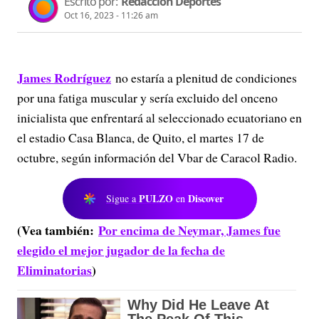
Escrito por:
Redacción Deportes
Oct 16, 2023 - 11:26 am
James Rodríguez
no estaría a plenitud de condiciones
por una fatiga muscular y sería excluido del onceno
inicialista que enfrentará al seleccionado ecuatoriano en
el estadio Casa Blanca, de Quito, el martes 17 de
octubre, según información del Vbar de Caracol Radio.
PULZO
Discover
Sigue a
en
(Vea también:
Por encima de Neymar, James fue
elegido el mejor jugador de la fecha de
Eliminatorias
)