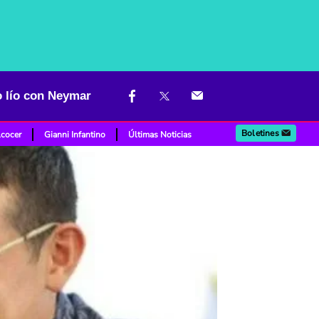
o lío con Neymar
Boletines
lcocer
Gianni Infantino
Últimas Noticias