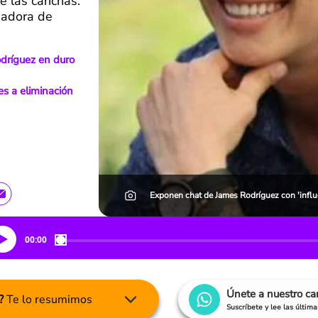
e las canchas.
eadora de
odríguez en duro
es a eliminación
Exponen chat de James Rodríguez con 'influ
00:00
Únete a nuestro c
?
Te lo resumimos
Suscríbete y lee las últim