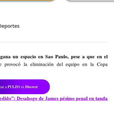
Deportes
gana un espacio en Sao Paulo, pese a que en el
e provocó la eliminación del equipo en la Copa
PULZO
Discover
gue a
en
edido”: Desahogo de James pésimo penal en tanda