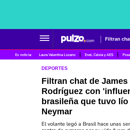
Filtran ch
Es noticia:
Laura Valentina Lozano
Enel, Celsia y AES
Pose
DEPORTES
Filtran chat de James
Rodríguez con 'influe
brasileña que tuvo lío
Neymar
El volante legó a Brasil hace unas s