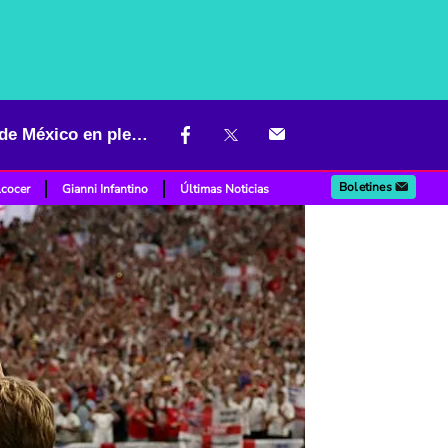
Reino Unido advirtió a sus ciudadanos sobre viajes a varias zonas de México en pleno Mundial 2026
Boletines
lcocer
Gianni Infantino
Últimas Noticias