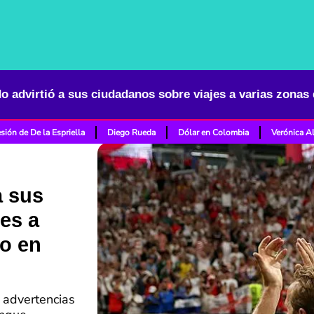
sión de De la Espriella
Diego Rueda
Dólar en Colombia
Verónica A
a sus
es a
co en
 advertencias