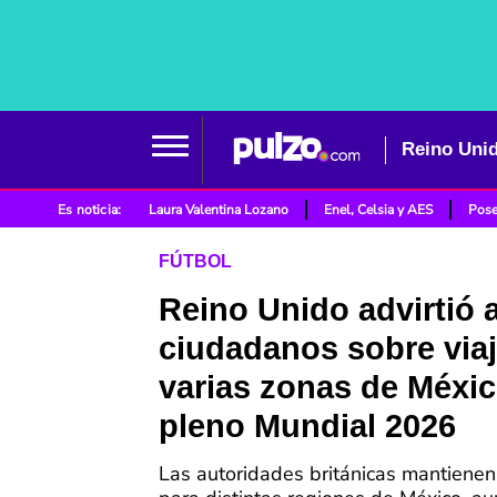
Es noticia:
Laura Valentina Lozano
Enel, Celsia y AES
Pose
FÚTBOL
Reino Unido advirtió 
ciudadanos sobre viaj
varias zonas de Méxi
pleno Mundial 2026
Las autoridades británicas mantienen