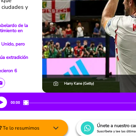
unque
 ciudades y
Abelardo de la
timiento en
 Unido, pero
alúa extradición
cieron 6
Harry Kane (Getty)
00:00
Únete a nuestro c
?
Te lo resumimos
Suscríbete y lee las últim