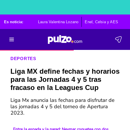
Es noticia:
Laura Valentina Lozano
Enel, Celsia y AES
Po
DEPORTES
Liga MX define fechas y horarios
para las Jornadas 4 y 5 tras
fracaso en la Leagues Cup
Liga Mx anuncia las fechas para disfrutar de
las jornadas 4 y 5 del torneo de Apertura
2023.
Entre la espada y la pared: Neymar coquetea con dos