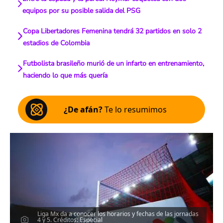
equipos por su posible salida del PSG
Copa Libertadores Femenina tendrá 32 partidos en solo 2
estadios de Colombia
Futbolista brasileño murió de un infarto en entrenamiento,
haciendo lo que más quería
¿De afán?
Te lo resumimos
Liga Mx da a conocer los horarios y fechas de las jornadas
4 y 5. Créditos: Especial