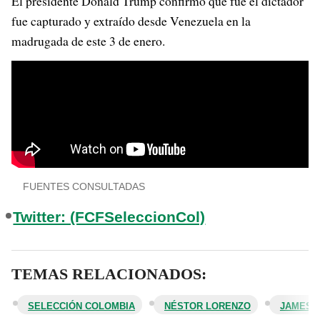
El presidente Donald Trump confirmó que fue el dictador
fue capturado y extraído desde Venezuela en la
madrugada de este 3 de enero.
FUENTES CONSULTADAS
Twitter: (FCFSeleccionCol)
TEMAS RELACIONADOS:
SELECCIÓN COLOMBIA
NÉSTOR LORENZO
JAMES 