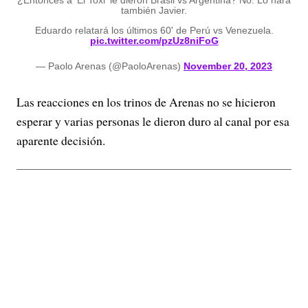
¿Entonces a 'El Toxi' le dieron Brasil vs Argentina? No. Lo hará
también Javier.
Eduardo relatará los últimos 60' de Perú vs Venezuela.
pic.twitter.com/pzUz8niFoG
— Paolo Arenas (@PaoloArenas)
November 20, 2023
Las reacciones en los trinos de Arenas no se hicieron
esperar y varias personas le dieron duro al canal por esa
aparente decisión.