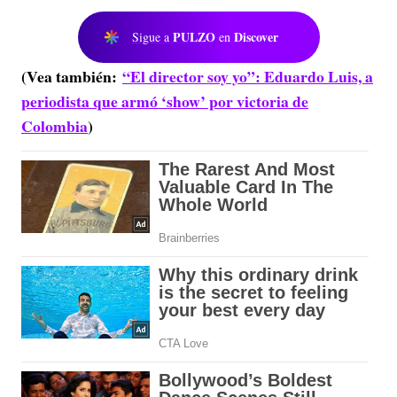
PULZO
Discover
Sigue a
en
(Vea también:
“El director soy yo”: Eduardo Luis, a
periodista que armó ‘show’ por victoria de
Colombia
)