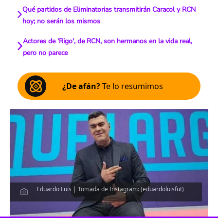
Qué partidos de Eliminatorias transmitirán Caracol y RCN
hoy; no serán los mismos
Actores de 'Rigo', de RCN, son hermanos en la vida real,
pero no parece
¿De afán?
Te lo resumimos
Eduardo Luis | Tomada de Instagram: (eduardoluisfut)
Escucha el artículo