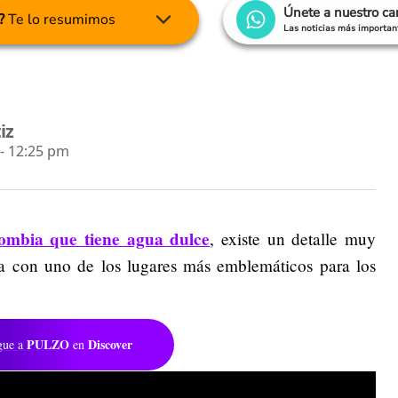
Únete a nuestro c
?
Te lo resumimos
Las noticias más important
iz
- 12:25 pm
ombia que tiene agua dulce
, existe un detalle muy
ia con uno de los lugares más emblemáticos para los
PULZO
Discover
gue a
en