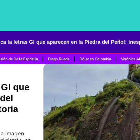
sión de De la Espriella
Diego Rueda
Dólar en Colombia
Verónica A
s Gl que
 del
toria
una imagen