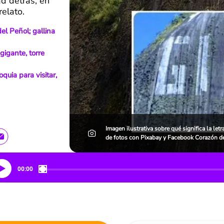
ad detrás, en
relato.
el Peñol; gallina
gigante, torre
uia para visitar,
Imagen ilustrativa sobre qué significa la le
de fotos con Pixabay y Facebook Corazón d
00:00