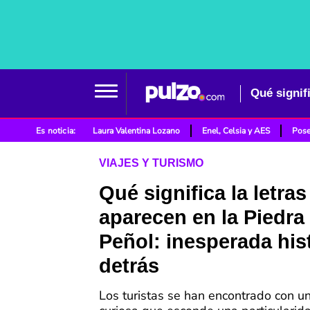
Es noticia:
Laura Valentina Lozano
Enel, Celsia y AES
Pose
VIAJES Y TURISMO
Qué significa la letra
aparecen en la Piedra
Peñol: inesperada his
detrás
Los turistas se han encontrado con 