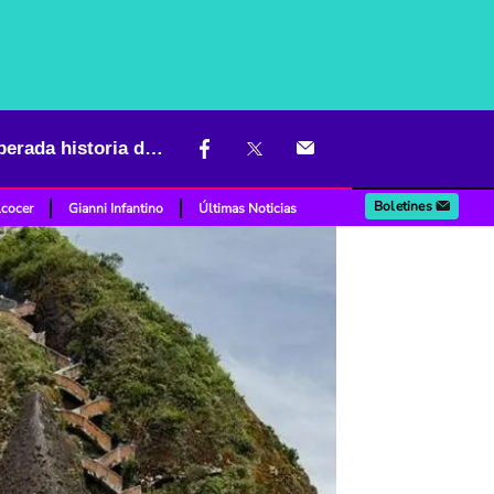
Qué significa la letras Gl que aparecen en la Piedra del Peñol: inesperada historia detrás
Boletines
lcocer
Gianni Infantino
Últimas Noticias