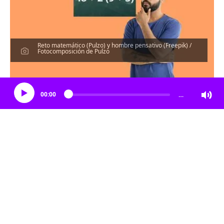
Reto matemático (Pulzo) y hombre pensativo (Freepik) /
Fotocomposición de Pulzo
Escucha el artículo
00:00
…