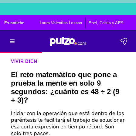
Es noticia:
Laura Valentina Lozano
Enel, Celsia y AES
Po
VIVIR BIEN
El reto matemático que pone a
prueba la mente en solo 9
segundos: ¿cuánto es 48 ÷ 2 (9
+ 3)?
Iniciar con la operación que está dentro de los
paréntesis le facilitará el trabajo de solucionar
esa corta expresión en tiempo récord. Son
solo tres pasos.