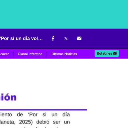
Las culpas, el pasado y nostalgia, ¿vale la pena volver? Reseña de 'Por si un día volvemos'
Boletines
lcocer
Gianni Infantino
Últimas Noticias