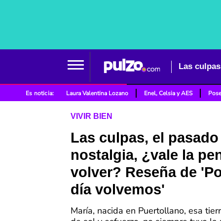
Es noticia:
Laura Valentina Lozano
Enel, Celsia y AES
Pose
VIVIR BIEN
Las culpas, el pasado
nostalgia, ¿vale la pe
volver? Reseña de 'Po
día volvemos'
María, nacida en Puertollano, esa ti