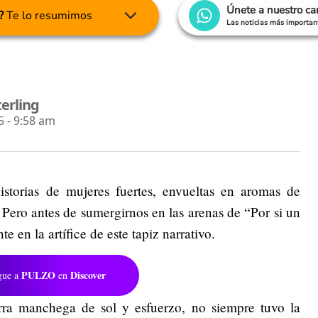
Únete a nuestro c
?
Te lo resumimos
Las noticias más important
terling
 - 9:58 am
orias de mujeres fuertes, envueltas en aromas de
 Pero antes de sumergirnos en las arenas de “Por si un
 en la artífice de este tapiz narrativo.
PULZO
Discover
gue a
en
erra manchega de sol y esfuerzo, no siempre tuvo la