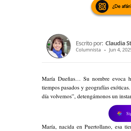
¿De afán
Escrito por:
Claudia S
Columnista
Jun 4, 2025
María Dueñas… Su nombre evoca hist
tiempos pasados y geografías exóticas.
día volvemos”, detengámonos un instante
Si
María, nacida en Puertollano, esa ti