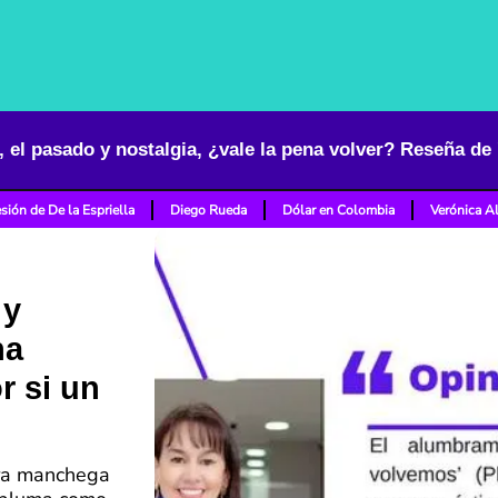
sión de De la Espriella
Diego Rueda
Dólar en Colombia
Verónica A
 y
na
r si un
erra manchega