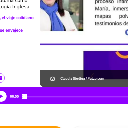
a pluma como
logía Inglesa
 el viaje cotidiano
que envejece
Claudia Sterling / Pulzo.com
00:00