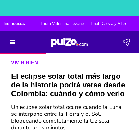
Es noticia:
Laura Valentina Lozano
Enel, Celsia y AES
Po
VIVIR BIEN
El eclipse solar total más largo
de la historia podrá verse desde
Colombia: cuándo y cómo verlo
Un eclipse solar total ocurre cuando la Luna
se interpone entre la Tierra y el Sol,
bloqueando completamente la luz solar
durante unos minutos.