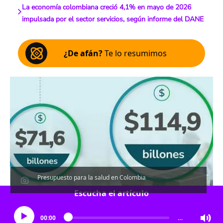
La economía colombiana creció 4,1% en mayo de 2026
impulsada por el sector servicios, según informe del DANE
¿De afán?
Te lo resumimos
Presupuesto para la salud en Colombia
Escucha el artículo
00:00
…