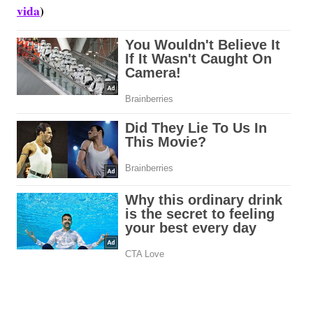
vida
)