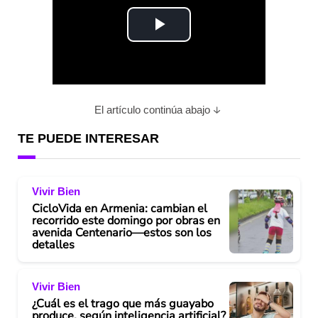
P
l
a
El artículo continúa abajo
y
TE PUEDE INTERESAR
V
Vivir Bien
i
CicloVida en Armenia: cambian el
recorrido este domingo por obras en
d
avenida Centenario—estos son los
detalles
e
Vivir Bien
o
¿Cuál es el trago que más guayabo
produce, según inteligencia artificial?