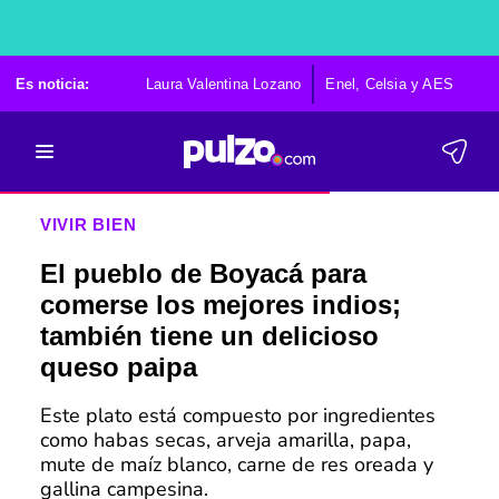
Es noticia:
Laura Valentina Lozano
Enel, Celsia y AES
Po
VIVIR BIEN
El pueblo de Boyacá para
comerse los mejores indios;
también tiene un delicioso
queso paipa
Este plato está compuesto por ingredientes
como habas secas, arveja amarilla, papa,
mute de maíz blanco, carne de res oreada y
gallina campesina.