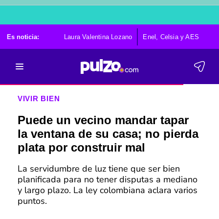
Es noticia:
Laura Valentina Lozano
Enel, Celsia y AES
Po
VIVIR BIEN
Puede un vecino mandar tapar
la ventana de su casa; no pierda
plata por construir mal
La servidumbre de luz tiene que ser bien
planificada para no tener disputas a mediano
y largo plazo. La ley colombiana aclara varios
puntos.