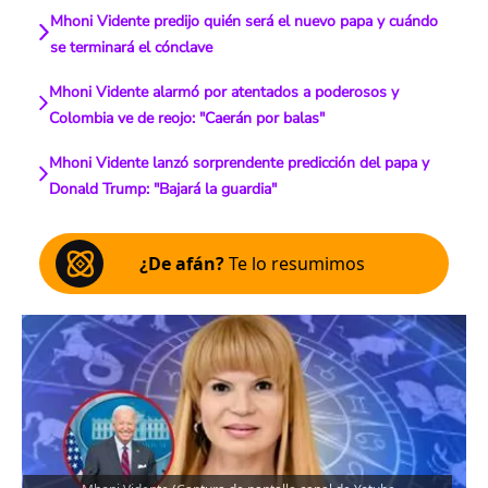
Mhoni Vidente predijo quién será el nuevo papa y cuándo
se terminará el cónclave
Mhoni Vidente alarmó por atentados a poderosos y
Colombia ve de reojo: "Caerán por balas"
Mhoni Vidente lanzó sorprendente predicción del papa y
Donald Trump: "Bajará la guardia"
¿De afán?
Te lo resumimos