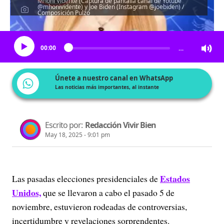
Mhoni Vidente (Captura de pantalla canal de Yotube
@mhonividente) y Joe Biden (Instagram @joebiden) /
Composición Pulzo
Escucha el artículo
00:00
…
Únete a nuestro canal en WhatsApp
Las noticias más importantes, al instante
Escrito por:
Redacción Vivir Bien
May 18, 2025 - 9:01 pm
Estados
Las pasadas elecciones presidenciales de
Unidos,
que se llevaron a cabo el pasado 5 de
noviembre, estuvieron rodeadas de controversias,
incertidumbre y revelaciones sorprendentes.