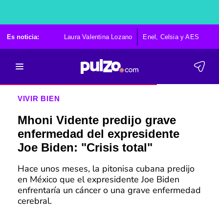
Es noticia:
Laura Valentina Lozano
Enel, Celsia y AES
Po
VIVIR BIEN
Mhoni Vidente predijo grave
enfermedad del expresidente
Joe Biden: "Crisis total"
Hace unos meses, la pitonisa cubana predijo
en México que el expresidente Joe Biden
enfrentaría un cáncer o una grave enfermedad
cerebral.