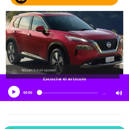
Nissan X-trail epower
Escucha el artículo
00:00
…