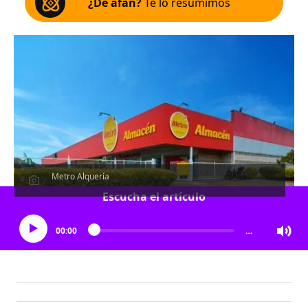
¿De afán?
Te lo resumimos
Metro Alquería
Escucha el artículo
00:00
…