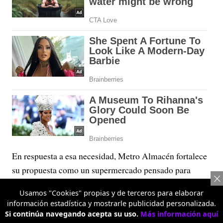
En respuesta a esa necesidad, Metro Almacén fortalece
su propuesta como un supermercado pensado para
quienes hacen las compras del hogar y para quienes
Usamos "Cookies" propias y de terceros para elaborar
también necesitan abastecer un negocio. Su apuesta gira
información estadística y mostrarle publicidad personalizada.
alrededor de un concepto claro: “Más barato. Más
Si continúa navegando acepta su uso.
Más información aquí