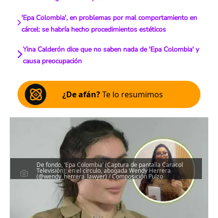
'Epa Colombia', en problemas por mal comportamiento en
cárcel: se habría hecho procedimientos estéticos
Yina Calderón dice que no saben nada de 'Epa Colombia' y
causa preocupación
¿De afán?
Te lo resumimos
De fondo, ‘Epa Colombia’ (Captura de pantalla Caracol
Televisión); en el círculo, abogada Wendy Herrera
(@wendy_herrera_lawyer) / Composición Pulzo