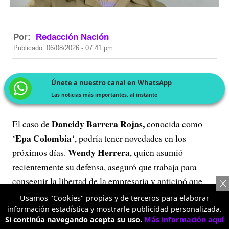
Por:
Redacción Nación
Publicado: 06/08/2026 - 07:41 pm
Únete a nuestro canal en WhatsApp
Las noticias más importantes, al instante
Daneidy Barrera Rojas,
El caso de
conocida como
Epa Colombia
‘
‘, podría tener novedades en los
Wendy Herrera
próximos días.
, quien asumió
recientemente su defensa, aseguró que trabaja para
conseguir la libertad de la empresaria y anticipó que
Abelardo de la
enviará una carta al nuevo presidente
Usamos "Cookies" propias y de terceros para elaborar
Espriella.
información estadística y mostrarle publicidad personalizada.
Si continúa navegando acepta su uso.
Más información aquí