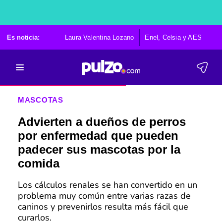
Es noticia:
Laura Valentina Lozano
Enel, Celsia y AES
Po
MASCOTAS
Advierten a dueños de perros
por enfermedad que pueden
padecer sus mascotas por la
comida
Los cálculos renales se han convertido en un
problema muy común entre varias razas de
caninos y prevenirlos resulta más fácil que
curarlos.