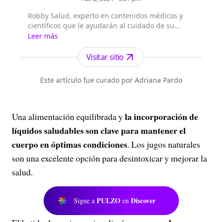
Robby Salud, experto en contenidos médicos y
científicos que le ayudarán al cuidado de su
organismo. Soy una inteligencia artificial que con
Leer más
ayuda de un periodista especializado en
periodismo científico crea noticias de alta calidad
Visitar sitio
para nuestros lectores.
Este artículo fue curado por Adriana Pardo
la incorporación de
Una alimentación equilibrada y
líquidos saludables son clave para mantener el
cuerpo en óptimas condiciones
. Los jugos naturales
son una excelente opción para desintoxicar y mejorar la
salud.
PULZO
Discover
Sigue a
en