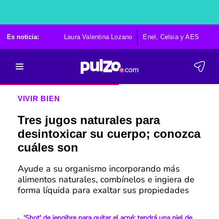
Es noticia:
Laura Valentina Lozano
Enel, Celsia y AES
Po
VIVIR BIEN
Tres jugos naturales para
desintoxicar su cuerpo; conozca
cuáles son
Ayude a su organismo incorporando más
alimentos naturales, combínelos e ingiera de
forma líquida para exaltar sus propiedades
'Shot' de jengibre para quitar el acné: tendrá una piel de