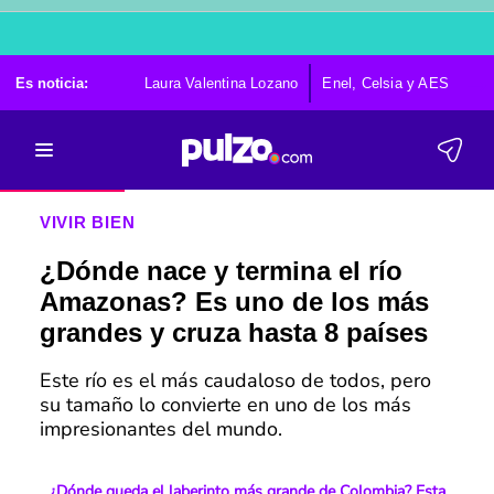
Es noticia:
Laura Valentina Lozano
Enel, Celsia y AES
Po
VIVIR BIEN
¿Dónde nace y termina el río
Amazonas? Es uno de los más
grandes y cruza hasta 8 países
Este río es el más caudaloso de todos, pero
su tamaño lo convierte en uno de los más
impresionantes del mundo.
¿Dónde queda el laberinto más grande de Colombia? Esta