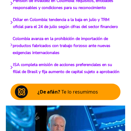
Pensión de invalidez en Colombia: requisitos, entidades
responsables y condiciones para su reconocimiento
Dólar en Colombia: tendencia a la baja en julio y TRM
oficial para el 24 de julio según cifras del sector financiero
Colombia avanza en la prohibición de importación de
productos fabricados con trabajo forzoso ante nuevas
exigencias internacionales
ISA completa emisión de acciones preferenciales en su
filial de Brasil y fija aumento de capital sujeto a aprobación
¿De afán?
Te lo resumimos