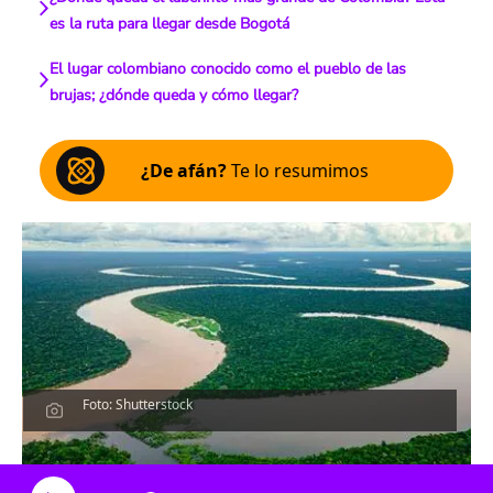
es la ruta para llegar desde Bogotá
El lugar colombiano conocido como el pueblo de las
brujas; ¿dónde queda y cómo llegar?
¿De afán?
Te lo resumimos
Foto: Shutterstock
Escucha el artículo