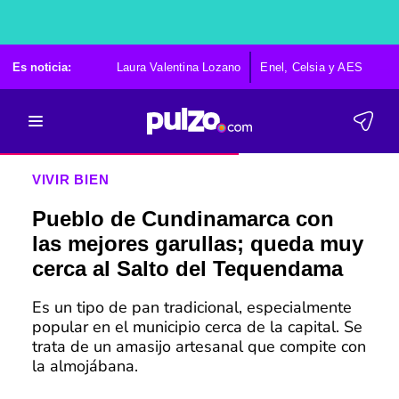
Es noticia:
Laura Valentina Lozano
Enel, Celsia y AES
Po
VIVIR BIEN
Pueblo de Cundinamarca con
las mejores garullas; queda muy
cerca al Salto del Tequendama
Es un tipo de pan tradicional, especialmente
popular en el municipio cerca de la capital. Se
trata de un amasijo artesanal que compite con
la almojábana.