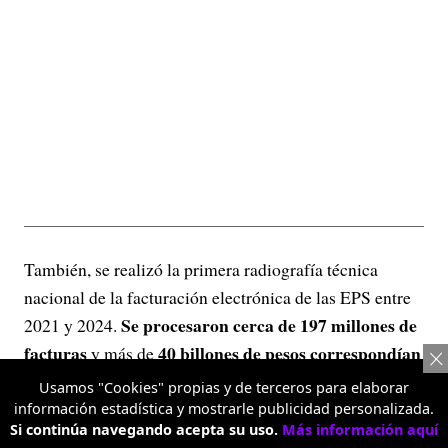
También, se realizó la primera radiografía técnica
nacional de la facturación electrónica de las EPS entre
Se procesaron cerca de 197 millones de
2021 y 2024.
facturas
40 billones de pesos correspondían
y más de
a registros duplicados, mientras el total de la
Usamos "Cookies" propias y de terceros para elaborar
facturación resultaba insuficiente para sustentar los
información estadística y mostrarle publicidad personalizada.
Si continúa navegando acepta su uso.
Más información aquí
recursos girados por ADRES a las EPS por concepto