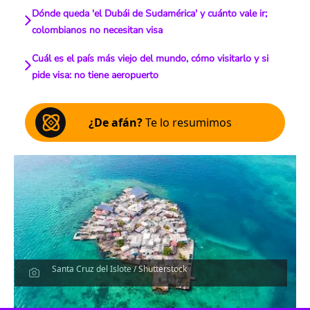
Dónde queda 'el Dubái de Sudamérica' y cuánto vale ir;
colombianos no necesitan visa
Cuál es el país más viejo del mundo, cómo visitarlo y si
pide visa: no tiene aeropuerto
¿De afán?
Te lo resumimos
Santa Cruz del Islote / Shutterstock
Escucha el artículo