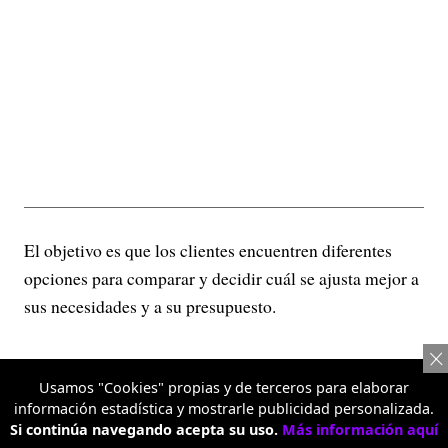
El objetivo es que los clientes encuentren diferentes
opciones para comparar y decidir cuál se ajusta mejor a
sus necesidades y a su presupuesto.
El ahorro como parte de la
Usamos "Cookies" propias y de terceros para elaborar
experiencia de compra
información estadística y mostrarle publicidad personalizada.
Si continúa navegando acepta su uso.
Más información aquí