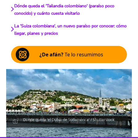
Dónde queda el 'Tailandia colombiano' (paraíso poco
conocido) y cuánto cuesta visitarlo
La 'Suiza colombiana', un nuevo paraíso por conocer: cómo
llegar, planes y precios
¿De afán?
Te lo resumimos
Dónde queda 'el Dubái de Sudamérica' / Shutterstock
Escucha el artículo