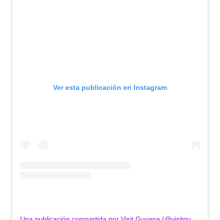
o
Ver esta publicación en Instagram
Una publicación compartida por Visit Guyana (@visitguyana)