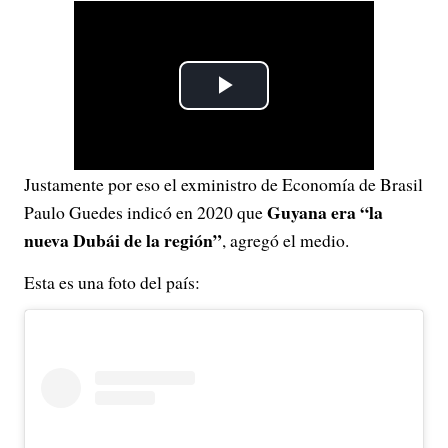
P
l
Justamente por eso el exministro de Economía de Brasil
a
Guyana era “la
Paulo Guedes indicó en 2020 que
y
nueva Dubái de la región”
, agregó el medio.
Esta es una foto del país:
V
i
d
e