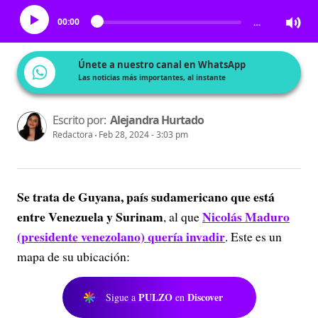
00:00
…
Únete a nuestro canal en WhatsApp
Las noticias más importantes, al instante
Escrito por:
Alejandra Hurtado
Redactora
Feb 28, 2024 - 3:03 pm
Se trata de Guyana, país sudamericano que está
entre Venezuela y Surinam
Nicolás Maduro
, al que
(presidente venezolano) quería invadir
. Este es un
mapa de su ubicación:
PULZO
Discover
Sigue a
en