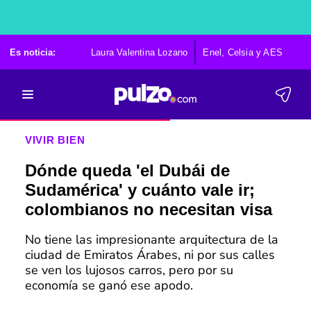
Es noticia:
Laura Valentina Lozano
Enel, Celsia y AES
Po
VIVIR BIEN
Dónde queda 'el Dubái de
Sudamérica' y cuánto vale ir;
colombianos no necesitan visa
No tiene las impresionante arquitectura de la
ciudad de Emiratos Árabes, ni por sus calles
se ven los lujosos carros, pero por su
economía se ganó ese apodo.