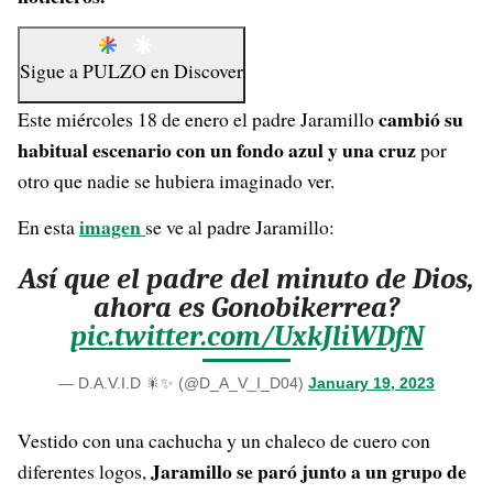
Sigue a
PULZO
en
Discover
cambió su
Este miércoles 18 de enero el padre Jaramillo
habitual escenario con un fondo azul y una cruz
por
otro que nadie se hubiera imaginado ver.
imagen
En esta
se ve al padre Jaramillo:
Así que el padre del minuto de Dios,
ahora es Gonobikerrea?
pic.twitter.com/UxkJliWDfN
— D.A.V.I.D 🎇✨ (@D_A_V_I_D04)
January 19, 2023
Vestido con una cachucha y un chaleco de cuero con
Jaramillo se paró junto a un grupo de
diferentes logos,