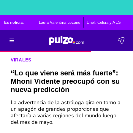
Es noticia:
Laura Valentina Lozano
Enel, Celsia y AES
Po
VIRALES
“Lo que viene será más fuerte”:
Mhoni Vidente preocupó con su
nueva predicción
La advertencia de la astróloga gira en torno a
un apagón de grandes proporciones que
afectaría a varias regiones del mundo luego
del mes de mayo.