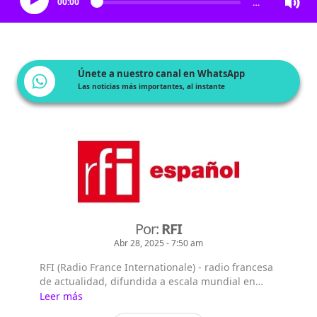
00:00
…
Únete a nuestro canal en WhatsApp
Las noticias más importantes, al instante
Por:
RFI
Abr 28, 2025 - 7:50 am
RFI (Radio France Internationale) - radio francesa
de actualidad, difundida a escala mundial en
francés y en 15 idiomas más*, mediante 156
Leer más
repetidores de FM en ondas medias y cortas en