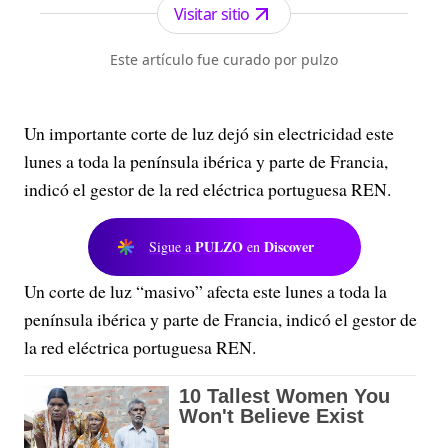
una treintena de satélites a destino de los cinco
Visitar sitio
continentes, en Internet y en aplicaciones
conectadas, que cuenta con más de 2.000 radios
Este artículo fue curado por pulzo
asociadas que emiten sus progra...
Un importante corte de luz dejó sin electricidad este
lunes a toda la península ibérica y parte de Francia,
indicó el gestor de la red eléctrica portuguesa REN.
PULZO
Discover
Sigue a
en
Un corte de luz “masivo” afecta este lunes a toda la
península ibérica y parte de Francia, indicó el gestor de
la red eléctrica portuguesa REN.