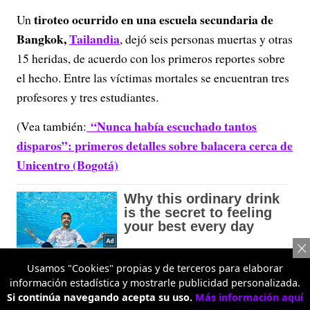
tiroteo ocurrido en una escuela secundaria de
Un
Bangkok,
Tailandia
, dejó seis personas muertas y otras
15 heridas, de acuerdo con los primeros reportes sobre
el hecho. Entre las víctimas mortales se encuentran tres
profesores y tres estudiantes.
“Nunca había escuchado tantos
(Vea también:
disparos”: primeros detalles sobre balacera cerca de
Unicentro (Bogotá)
Usamos "Cookies" propias y de terceros para elaborar
información estadística y mostrarle publicidad personalizada.
Si continúa navegando acepta su uso.
Más información aquí