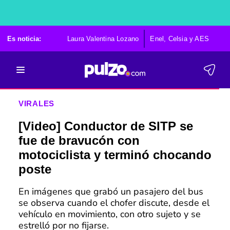
Es noticia:
Laura Valentina Lozano
Enel, Celsia y AES
Po
VIRALES
[Video] Conductor de SITP se
fue de bravucón con
motociclista y terminó chocando
poste
En imágenes que grabó un pasajero del bus
se observa cuando el chofer discute, desde el
vehículo en movimiento, con otro sujeto y se
estrelló por no fijarse.