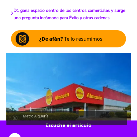
D1 gana espacio dentro de los centros comerciales y surge
una pregunta incómoda para Éxito y otras cadenas
¿De afán?
Te lo resumimos
Metro Alquería
Escucha el artículo