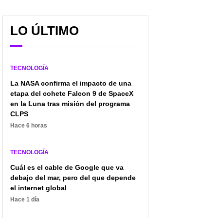
LO ÚLTIMO
Apareció problema para
Científicos logran que un
TECNOLOGÍA
Apple en Colombia:
pulmón de cerdo
decisión de la SIC tiene a
funcione durante nueve
La NASA confirma el impacto de una
usuarios en ascuas
días en humano: ¿nuevo
etapa del cohete Falcon 9 de SpaceX
futuro para trasplantes?
en la Luna tras misión del programa
CLPS
Hace 6 horas
TECNOLOGÍA
Cuál es el cable de Google que va
debajo del mar, pero del que depende
el internet global
Hace 1 día