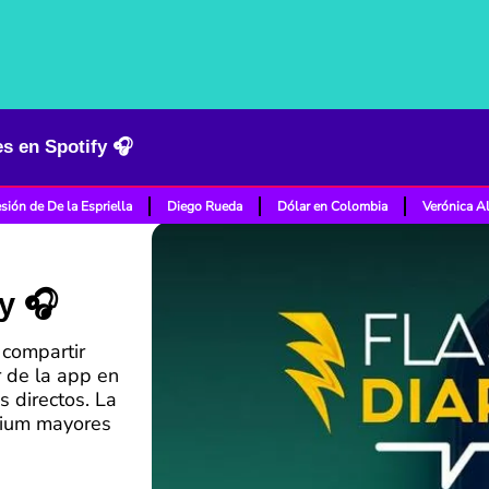
s en Spotify 🎧
sión de De la Espriella
Diego Rueda
Dólar en Colombia
Verónica A
y 🎧
 compartir
r de la app en
 directos. La
emium mayores