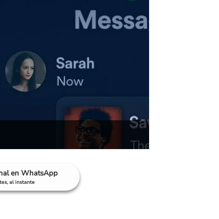
anal en WhatsApp
es, al instante