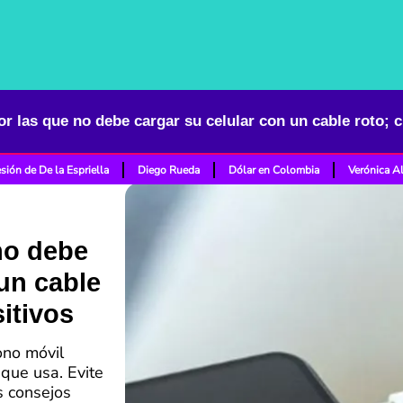
sión de De la Espriella
Diego Rueda
Dólar en Colombia
Verónica A
no debe
 un cable
itivos
ono móvil
que usa. Evite
s consejos