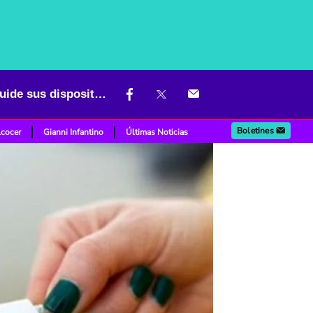
Razones por las que no debe cargar su celular con un cable roto; cuide sus dispositivos
Boletines
lcocer
Gianni Infantino
Últimas Noticias