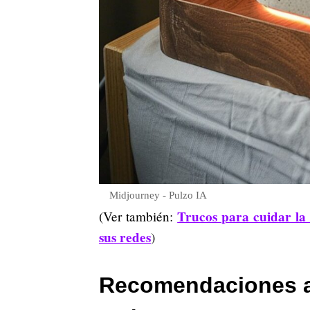
Midjourney - Pulzo IA
Trucos para cuidar la 
(Ver también:
sus redes
)
Recomendaciones a 