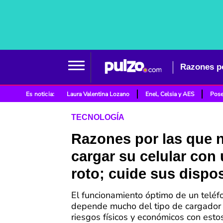
Es noticia:
Laura Valentina Lozano
Enel, Celsia y AES
Pose
TECNOLOGÍA
Razones por las que 
cargar su celular con
roto; cuide sus dispos
El funcionamiento óptimo de un teléf
depende mucho del tipo de cargador 
riesgos físicos y económicos con esto