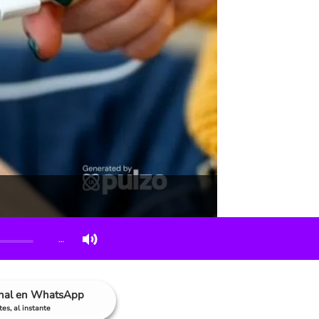
…
anal en WhatsApp
es, al instante