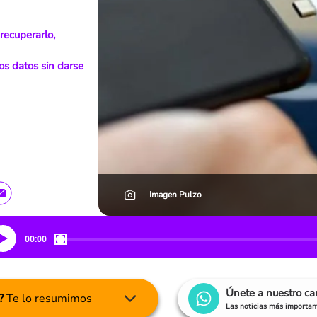
recuperarlo,
os datos sin darse
Imagen Pulzo
00:00
Únete a nuestro c
?
Te lo resumimos
Las noticias más important