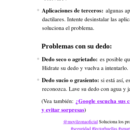
Aplicaciones de terceros:
algunas apl
dactilares. Intente desinstalar las apl
soluciona el problema.
Problemas con su dedo:
Dedo seco o agrietado:
es posible que
Hidrate su dedo y vuelva a intentarlo.
Dedo sucio o grasiento:
si está así, e
reconozca. Lave su dedo con agua y ja
¿Google escucha sus c
(Vea también:
y evitar sorpresas
)
@movilzonaoficial
Soluciona los pro
#seguridad
#lectorhuellas
#smar