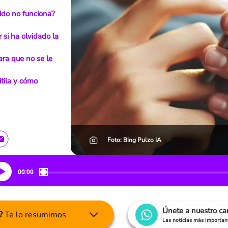
ido no funciona?
 si ha olvidado la
ra que no se le
itila y cómo
Foto: Bing Pulzo IA
00:00
Únete a nuestro c
?
Te lo resumimos
Las noticias más important