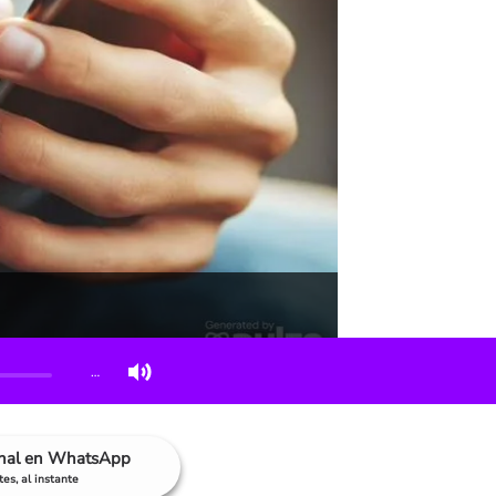
…
anal en WhatsApp
es, al instante