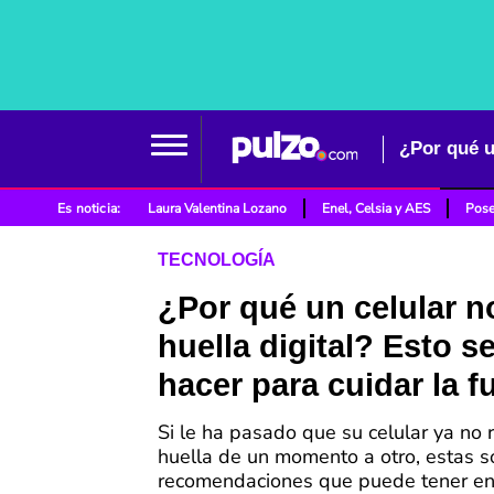
¿Por qué u
Es noticia:
Laura Valentina Lozano
Enel, Celsia y AES
Pose
TECNOLOGÍA
¿Por qué un celular no
huella digital? Esto s
hacer para cuidar la f
Si le ha pasado que su celular ya no 
huella de un momento a otro, estas 
recomendaciones que puede tener en