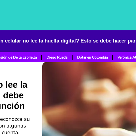
n celular no lee la huella digital? Esto se debe hacer par
sión de De la Espriella
Diego Rueda
Dólar en Colombia
Verónica A
 lee la
e debe
unción
reconozca su
son algunas
 cuenta.