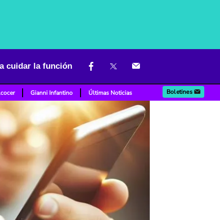
a cuidar la función
Boletines
lcocer
Gianni Infantino
Últimas Noticias