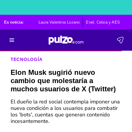
Es noticia:
Laura Valentina Lozano
Enel, Celsia y AES
Po
TECNOLOGÍA
Elon Musk sugirió nuevo
cambio que molestaría a
muchos usuarios de X (Twitter)
El dueño la red social contempla imponer una
nueva condición a los usuarios para combatir
los 'bots', cuentas que generan contenido
incesantemente.