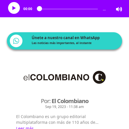
00:00
…
Únete a nuestro canal en WhatsApp
Las noticias más importantes, al instante
Por:
El Colombiano
Sep 19, 2023 - 11:38 am
El Colombiano es un grupo editorial
multiplataforma con más de 110 años de
existencia. Nació en la ciudad de Medellín en
Leer más