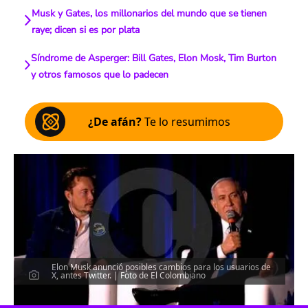
Musk y Gates, los millonarios del mundo que se tienen
raye; dicen si es por plata
Síndrome de Asperger: Bill Gates, Elon Mosk, Tim Burton
y otros famosos que lo padecen
¿De afán?
Te lo resumimos
Elon Musk anunció posibles cambios para los usuarios de
X, antes Twitter. | Foto de El Colombiano
Escucha el artículo