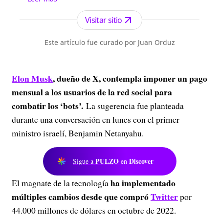
Antioquia. Fundado el 6 de febrero de 1912 por
Francisco de Paula Pérez, se ha especializado en
Visitar sitio
la investigación y generación de contenidos
periodísticos para diferentes plataformas en las
Este artículo fue curado por Juan Orduz
que provee a las audiencias de piezas mult...
Elon Musk
, dueño de X, contempla imponer un pago
mensual a los usuarios de la red social para
combatir los ‘bots’.
La sugerencia fue planteada
durante una conversación en lunes con el primer
ministro israelí, Benjamin Netanyahu.
PULZO
Discover
Sigue a
en
ha implementado
El magnate de la tecnología
múltiples cambios desde que compró
Twitter
por
44.000 millones de dólares en octubre de 2022.