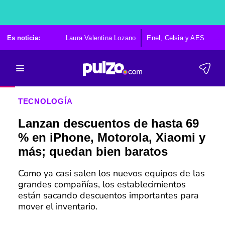
Es noticia:
Laura Valentina Lozano
Enel, Celsia y AES
Po
TECNOLOGÍA
Lanzan descuentos de hasta 69
% en iPhone, Motorola, Xiaomi y
más; quedan bien baratos
Como ya casi salen los nuevos equipos de las
grandes compañías, los establecimientos
están sacando descuentos importantes para
mover el inventario.