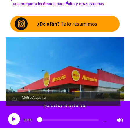
una pregunta incómoda para Éxito y otras cadenas
¿De afán?
Te lo resumimos
Metro Alquería
Escucha el artículo
00:00
…