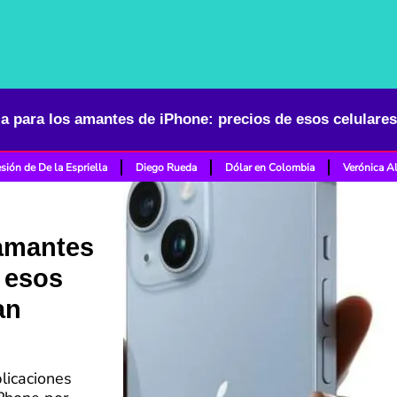
sión de De la Espriella
Diego Rueda
Dólar en Colombia
Verónica A
 amantes
 esos
an
licaciones