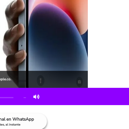
ple.co.
…
anal en WhatsApp
es, al instante