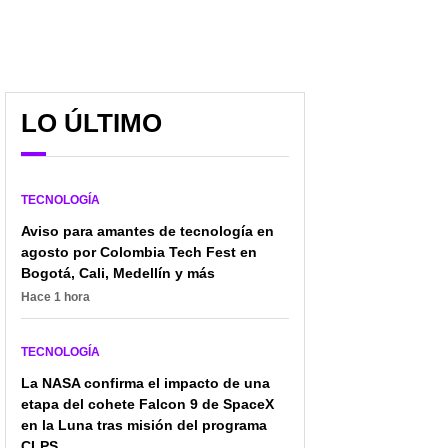
Tener Netflix va a salir
Dispositivo de Elon
más caro: suscripción
Musk con el que
más pagada va a
devolvería la vista a los
LO ÚLTIMO
desaparecer muy pronto
ciegos: así funcionaría
TECNOLOGÍA
Aviso para amantes de tecnología en
agosto por Colombia Tech Fest en
Bogotá, Cali, Medellín y más
Hace 1 hora
TECNOLOGÍA
La NASA confirma el impacto de una
etapa del cohete Falcon 9 de SpaceX
en la Luna tras misión del programa
CLPS