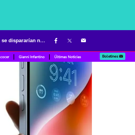
Mala noticia para los amantes de iPhone: precios de esos celulares se dispararían notablemente
Boletines
lcocer
Gianni Infantino
Últimas Noticias