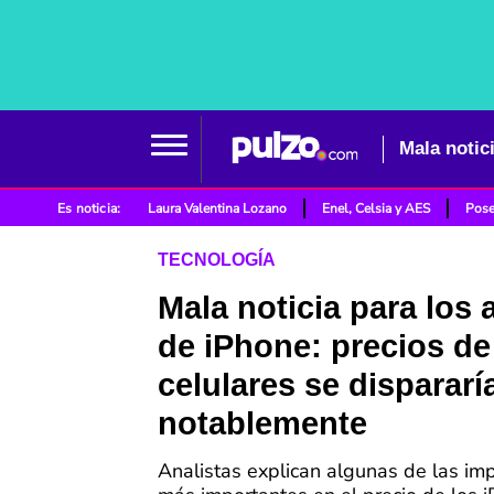
Es noticia:
Laura Valentina Lozano
Enel, Celsia y AES
Pose
TECNOLOGÍA
Mala noticia para los
de iPhone: precios de
celulares se dispararí
notablemente
Analistas explican algunas de las imp