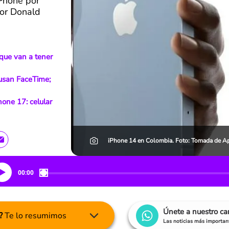
iPhone por
por Donald
que van a tener
usan FaceTime;
hone 17: celular
iPhone 14 en Colombia. Foto: Tomada de Ap
00:00
Únete a nuestro c
?
Te lo resumimos
Las noticias más important