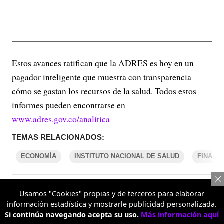
Estos avances ratifican que la ADRES es hoy en un
pagador inteligente que muestra con transparencia
cómo se gastan los recursos de la salud. Todos estos
informes pueden encontrarse en
www.adres.gov.co/analitica
TEMAS RELACIONADOS:
ECONOMÍA
INSTITUTO NACIONAL DE SALUD
FINANZ
COMENTARIOS
Usamos "Cookies" propias y de terceros para elaborar
información estadística y mostrarle publicidad personalizada.
Si continúa navegando acepta su uso.
Más información aquí
REPORTAR UN ERROR