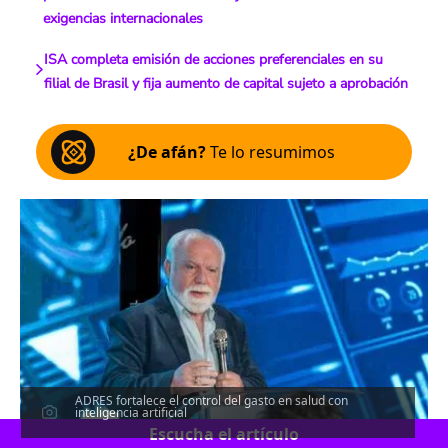
exigencias internacionales
ISA completa emisión de acciones preferenciales en su
filial de Brasil y fija aumento de capital sujeto a aprobación
¿De afán?
Te lo resumimos
ADRES fortalece el control del gasto en salud con
inteligencia artificial
Escucha el artículo