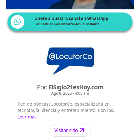
Únete a nuestro canal en WhatsApp
Las noticias más importantes, al instante
Por:
ElSiglo21esHoy.com
Ago 8, 2025 - 4:00 am
Red de pódcast LocutorCo, especializada en
tecnología, ciencia y entretenimiento. Con los
siguientes títulos pódcast: - El Siglo 21 es Hoy -
Leer más
Flash Diario - Lecturas Misteriosas - EntreVistas
Visitar sitio