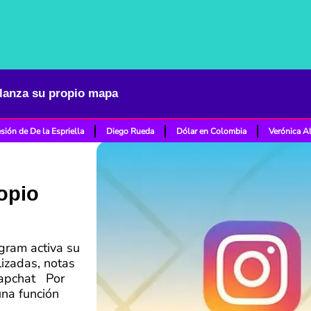
lanza su propio mapa
sión de De la Espriella
Diego Rueda
Dólar en Colombia
Verónica A
opio
gram activa su
izadas, notas
napchat Por
una función