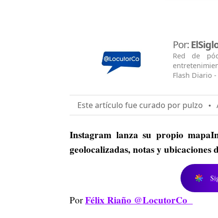
Por:
ElSig
Red de pódc
entretenimien
Flash Diario -
Este artículo fue curado por pulzo
A
Instagram lanza su propio mapaIn
geolocalizadas, notas y ubicacione
Si
Félix Riaño @LocutorCo
Por