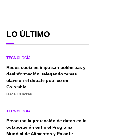
LO ÚLTIMO
'App' de citas advierte
WhatsApp planea
TECNOLOGÍA
sobre riesgo latente en
función que muchos
plataformas: "El
pedían a gritos y
Redes sociales impulsan polémicas y
movimiento seguro es
conectará a más
desinformación, relegando temas
bloquear”
personas del mundo
clave en el debate público en
Colombia
Hace 10 horas
TECNOLOGÍA
Preocupa la protección de datos en la
colaboración entre el Programa
Mundial de Alimentos y Palantir