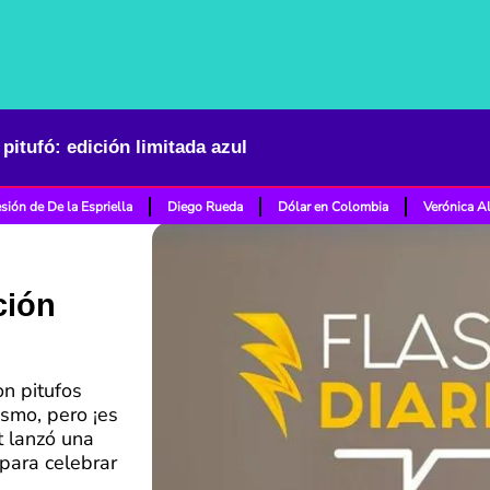
pitufó: edición limitada azul
sión de De la Espriella
Diego Rueda
Dólar en Colombia
Verónica A
ción
on pitufos
smo, pero ¡es
t lanzó una
para celebrar