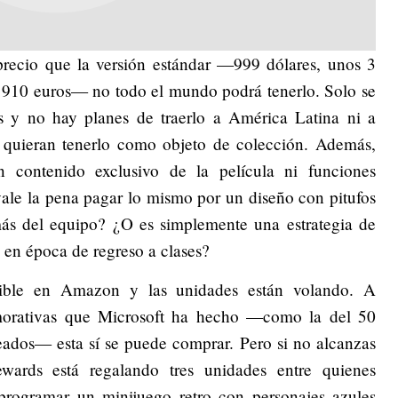
recio que la versión estándar —999 dólares, unos 3
 910 euros— no todo el mundo podrá tenerlo. Solo se
y no hay planes de traerlo a América Latina ni a
 quieran tenerlo como objeto de colección. Además,
n contenido exclusivo de la película ni funciones
vale la pena pagar lo mismo por un diseño con pitufos
ás del equipo? ¿O es simplemente una estrategia de
o en época de regreso a clases?
nible en Amazon y las unidades están volando. A
emorativas que Microsoft ha hecho —como la del 50
eados— esta sí se puede comprar. Pero si no alcanzas
wards está regalando tres unidades entre quienes
 programar un minijuego retro con personajes azules