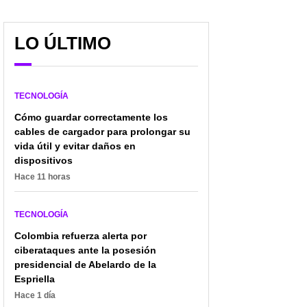
LO ÚLTIMO
Tener Netflix va a salir
Dispositivo de Elon
TECNOLOGÍA
más caro: suscripción
Musk con el que
más pagada va a
devolvería la vista a los
Cómo guardar correctamente los
desaparecer muy pronto
ciegos: así funcionaría
cables de cargador para prolongar su
vida útil y evitar daños en
dispositivos
Hace 11 horas
TECNOLOGÍA
Colombia refuerza alerta por
ciberataques ante la posesión
presidencial de Abelardo de la
Espriella
Hace 1 día