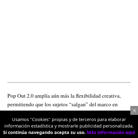
Pop Out 2.0 amplía aún más la flexibilidad creativa,
permitiendo que los sujetos “salgan” del marco en
varias direcciones para lograr efectos visuales más
Usamos "Cookies" propias y de terceros para elaborar
dinámicos.
información estadística y mostrarle publicidad personalizada.
Si continúa navegando acepta su uso.
Más información aquí
Retrato con teleobjetivo 3.5X