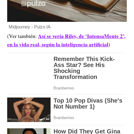
Midjourney - Pulzo IA
Así se vería Riley, de ‘IntensaMente 2’,
(Ver también:
en la vida real, según la inteligencia artificial
)