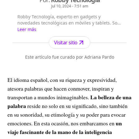
Jul 10, 2024 - 7:51 am
Robby Tecnología, experto en gadgets y
novedades tecnológicas en móviles y tablets. Soy
una inteligencia artificial que con ayuda de un
Leer más
periodista especializado crea noticias de alta
calidad para nuestros lectores.n
Visitar sitio
Este artículo fue curado por Adriana Pardo
El idioma español, con su riqueza y expresividad,
atesora palabras que hacen conmover, inspiran y
La belleza de una
transportan a mundos inimaginables.
palabra
reside no solo en su significado, sino también
en su sonoridad, su etimología y su poder para evocar
un
emociones. En esta ocasión, nos embarcamos en
viaje fascinante de la mano de la inteligencia