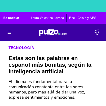
Es noticia:
Laura Valentina Lozano
Enel, Celsia y AES
Po
TECNOLOGÍA
Estas son las palabras en
español más bonitas, según la
inteligencia artificial
El idioma es fundamental para la
comunicación constante entre los seres
humanos, pero más allá de dar una voz,
expresa sentimientos y emociones.