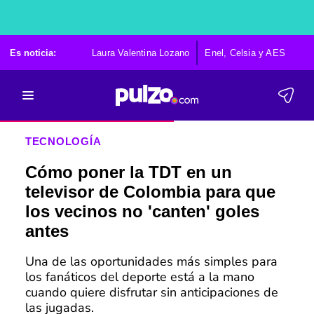
Es noticia:
Laura Valentina Lozano
Enel, Celsia y AES
Po
TECNOLOGÍA
Cómo poner la TDT en un
televisor de Colombia para que
los vecinos no 'canten' goles
antes
Una de las oportunidades más simples para
los fanáticos del deporte está a la mano
cuando quiere disfrutar sin anticipaciones de
las jugadas.