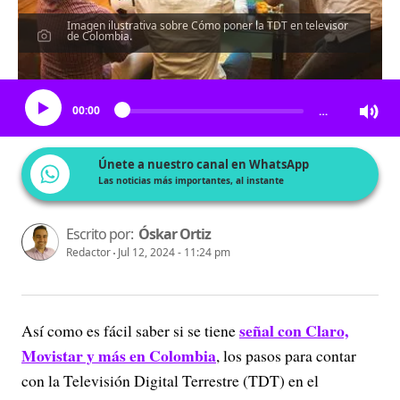
Imagen ilustrativa sobre Cómo poner la TDT en televisor
de Colombia.
Escucha el artículo
00:00
…
Únete a nuestro canal en WhatsApp
Las noticias más importantes, al instante
Escrito por:
Óskar Ortiz
Redactor
Jul 12, 2024 - 11:24 pm
señal con Claro,
Así como es fácil saber si se tiene
Movistar y más en Colombia
, los pasos para contar
con la Televisión Digital Terrestre (TDT) en el