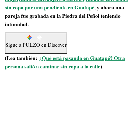
sin ropa por una pendiente en Guatapé
y ahora una
,
pareja fue grabada en la Piedra del Peñol teniendo
intimidad.
Sigue a
PULZO
en
Discover
(Lea también:
¿Qué está pasando en Guatapé? Otra
persona salió a caminar sin ropa a la calle
)