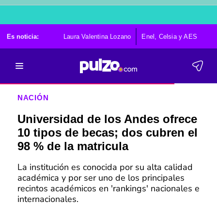
Es noticia:
Laura Valentina Lozano
Enel, Celsia y AES
Po
NACIÓN
Universidad de los Andes ofrece
10 tipos de becas; dos cubren el
98 % de la matricula
La institución es conocida por su alta calidad
académica y por ser uno de los principales
recintos académicos en 'rankings' nacionales e
internacionales.