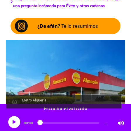
una pregunta incómoda para Éxito y otras cadenas
¿De afán?
Te lo resumimos
Metro Alquería
Escucha el artículo
00:00
…