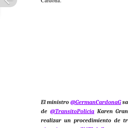
Cardona.
El ministro
@GermanCardonaG
sa
de
@TransitoPolicia
Karen Grana
realizar un procedimiento de tr