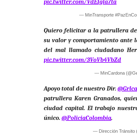
pic.twitter.com/VdEIgla7ta
— MinTransporte #PazEnCo
Quiero felicitar a la patrullera d
su valor y comportamiento ante la
del mal llamado ciudadano Hern
pic.twitter.com/3VoVb4VbZd
— MinCardona (@G
Apoyo total de nuestro Dir.
@Grlca
patrullera Karen Granados, quie
ciudad capital. El trabajo nuestr
único.
@PoliciaColombia
.
— Dirección Tránsito 