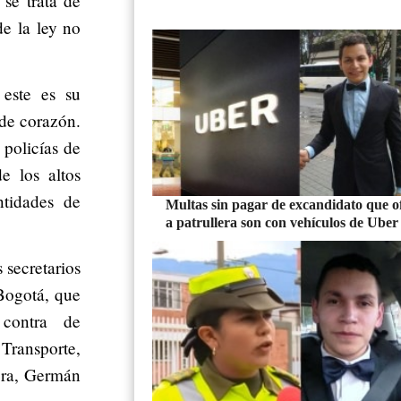
 se trata de
de la ley no
 este es su
 de corazón.
policías de
e los altos
ntidades de
Multas sin pagar de excandidato que o
a patrullera son con vehículos de Uber
 secretarios
 Bogotá, que
 contra de
Transporte,
tera, Germán