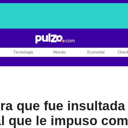
Posesión de De la Espriella
Diego Rueda
Dólar en Colombia
Tecnología
Mundo
Economía
Chec
era que fue insultada
al que le impuso co