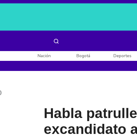
Es noticia:
Laura Valentina Lozano
Enel, Celsia y AES
Nación
Bogotá
Deportes
)
Habla patrull
excandidato 