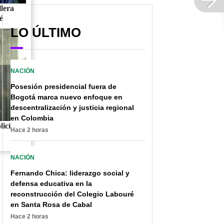
lera
é
LO ÚLTIMO
NACIÓN
Posesión presidencial fuera de
Bogotá marca nuevo enfoque en
descentralización y justicia regional
en Colombia
licía
Hace 2 horas
NACIÓN
Fernando Chica: liderazgo social y
defensa educativa en la
reconstrucción del Colegio Labouré
en Santa Rosa de Cabal
Hace 2 horas