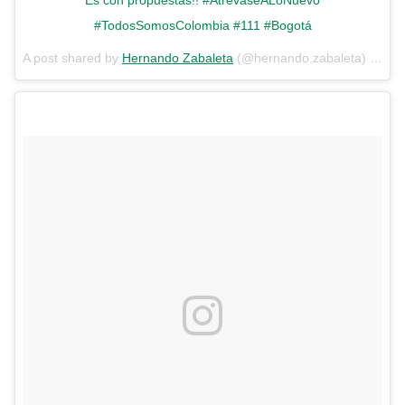
#TodosSomosColombia #111 #Bogotá
A post shared by
Hernando Zabaleta
(@hernando.zabaleta) on
Fe