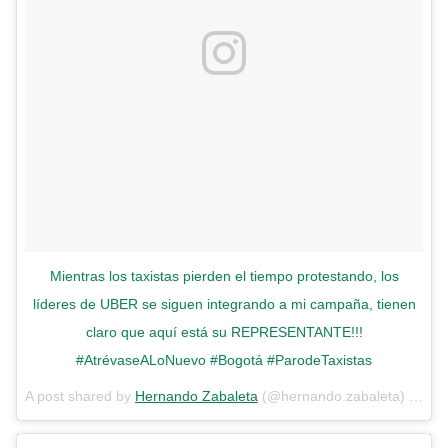
Mientras los taxistas pierden el tiempo protestando, los
líderes de UBER se siguen integrando a mi campaña, tienen
claro que aquí está su REPRESENTANTE!!!
#AtrévaseALoNuevo #Bogotá #ParodeTaxistas
A post shared by
Hernando Zabaleta
(@hernando.zabaleta) on
Oc