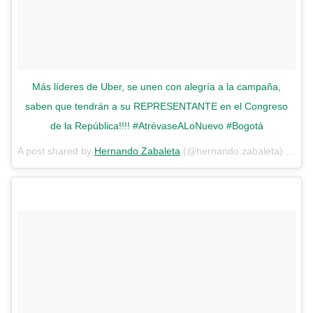
Más líderes de Uber, se unen con alegría a la campaña,
saben que tendrán a su REPRESENTANTE en el Congreso
de la República!!!! #AtrévaseALoNuevo #Bogotá
A post shared by
Hernando Zabaleta
(@hernando.zabaleta) on
No