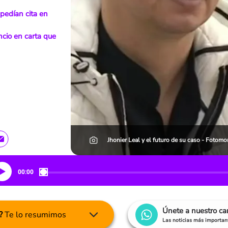
 pedían cita en
ncio en carta que
Jhonier Leal y el futuro de su caso - Fotomo
00:00
Únete a nuestro c
?
Te lo resumimos
Las noticias más important