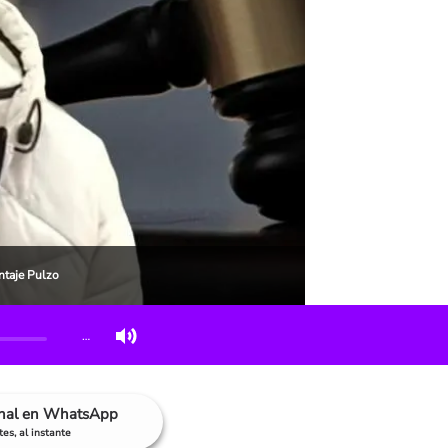
ntaje Pulzo
…
anal en WhatsApp
es, al instante