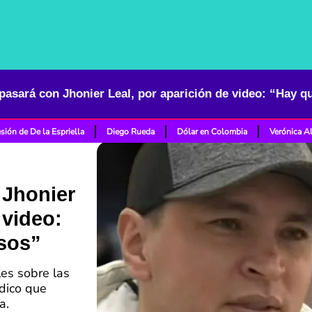
pasará con Jhonier Leal, por aparición de video: “Hay q
sión de De la Espriella
Diego Rueda
Dólar en Colombia
Verónica A
 Jhonier
 video:
sos”
es sobre las
ídico que
a.