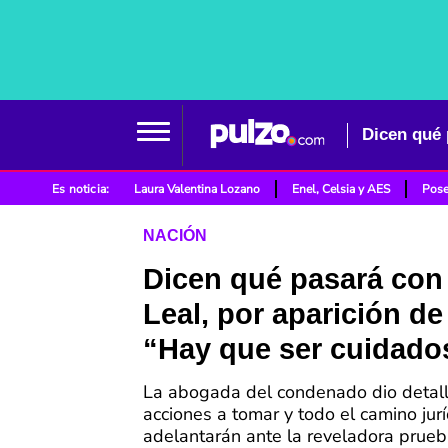
Dicen qué 
Es noticia:
Laura Valentina Lozano
Enel, Celsia y AES
Pose
NACIÓN
Dicen qué pasará con
Leal, por aparición de
“Hay que ser cuidado
La abogada del condenado dio detall
acciones a tomar y todo el camino jur
adelantarán ante la reveladora prueb