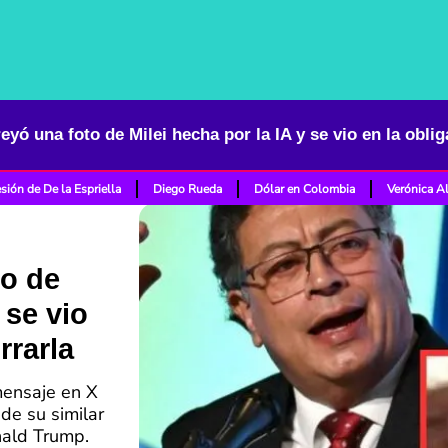
eyó una foto de Milei hecha por la IA y se vio en la obli
sión de De la Espriella
Diego Rueda
Dólar en Colombia
Verónica A
to de
 se vio
rrarla
mensaje en X
de su similar
nald Trump.