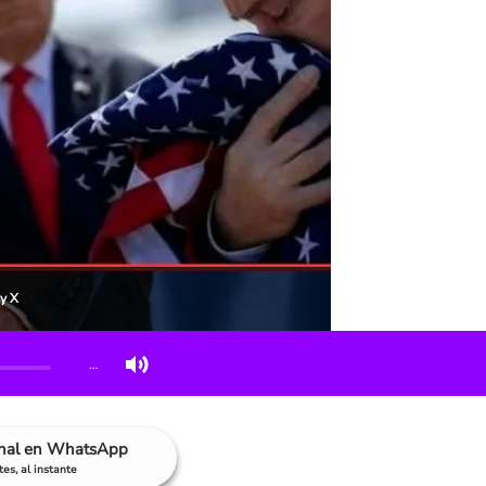
y X
…
anal en WhatsApp
es, al instante