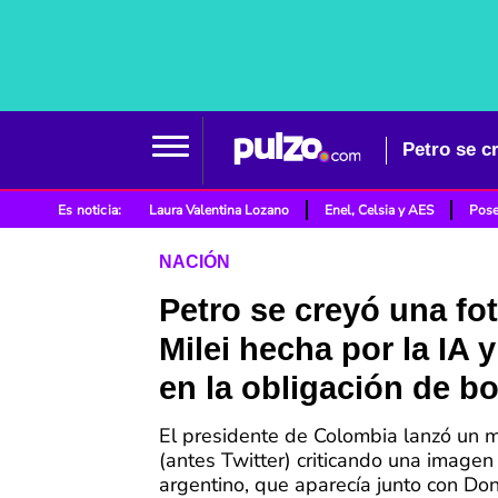
Petro se cr
Es noticia:
Laura Valentina Lozano
Enel, Celsia y AES
Pose
NACIÓN
Petro se creyó una fo
Milei hecha por la IA y
en la obligación de bo
El presidente de Colombia lanzó un 
(antes Twitter) criticando una imagen 
argentino, que aparecía junto con Do