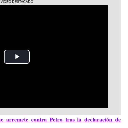
Play
Video
e arremete contra Petro tras la declaración de