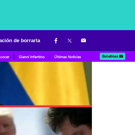
gación de borrarla
Boletines
lcocer
Gianni Infantino
Últimas Noticias