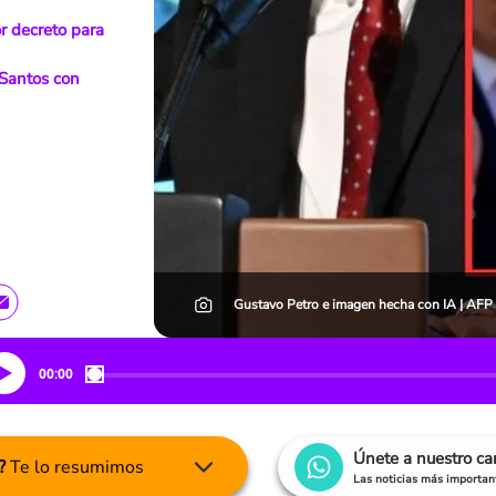
r decreto para
 Santos con
Gustavo Petro e imagen hecha con IA | AFP 
00:00
Únete a nuestro c
?
Te lo resumimos
Las noticias más important