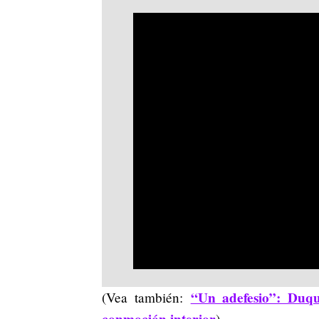
“Un adefesio”: Duqu
(Vea también:
)