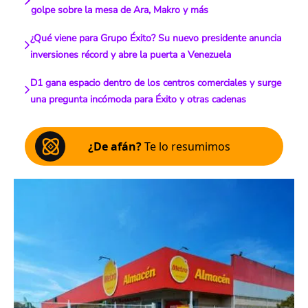
golpe sobre la mesa de Ara, Makro y más
¿Qué viene para Grupo Éxito? Su nuevo presidente anuncia
inversiones récord y abre la puerta a Venezuela
D1 gana espacio dentro de los centros comerciales y surge
una pregunta incómoda para Éxito y otras cadenas
¿De afán?
Te lo resumimos