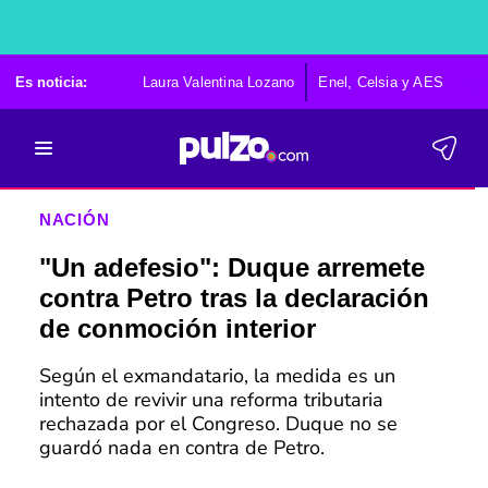
Es noticia:
Laura Valentina Lozano
Enel, Celsia y AES
Po
NACIÓN
"Un adefesio": Duque arremete
contra Petro tras la declaración
de conmoción interior
Según el exmandatario, la medida es un
intento de revivir una reforma tributaria
rechazada por el Congreso. Duque no se
guardó nada en contra de Petro.