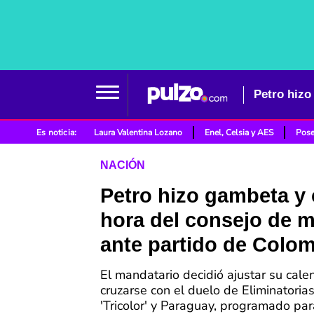
Petro hizo
Es noticia:
Laura Valentina Lozano
Enel, Celsia y AES
Pose
NACIÓN
Petro hizo gambeta y
hora del consejo de m
ante partido de Colo
El mandatario decidió ajustar su cale
cruzarse con el duelo de Eliminatorias
'Tricolor' y Paraguay, programado par