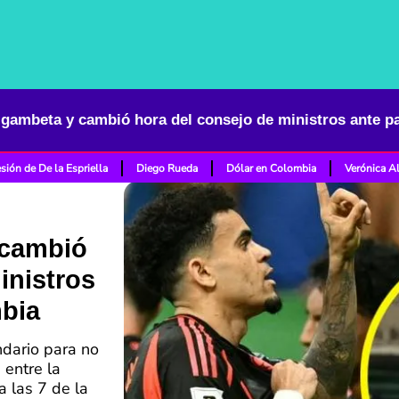
 gambeta y cambió hora del consejo de ministros ante p
sión de De la Espriella
Diego Rueda
Dólar en Colombia
Verónica A
 cambió
inistros
mbia
ndario para no
 entre la
a las 7 de la