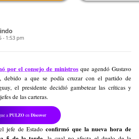
lindo
 - 1:53 pm
ó por el consejo de ministros
que agendó Gustavo
, debido a que se podía cruzar con el partido de
uay, el presidente decidió gambetear las críticas y
jefes de las carteras.
PULZO
Discover
gue a
en
confirmó que
la nueva hora de
 el jefe de Estado
 a 5 de la tarde
, la cual no afecta el duelo de la