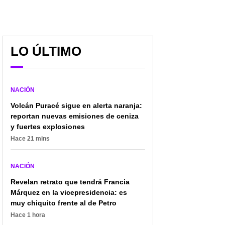
LO ÚLTIMO
NACIÓN
Volcán Puracé sigue en alerta naranja:
reportan nuevas emisiones de ceniza
y fuertes explosiones
Hace 21 mins
Trump amenaza a todos
Uribe hace llamado para
NACIÓN
los países que compren
que los colombianos
petróleo y gas de
Revelan retrato que tendrá Francia
salgan a las calles
Venezuela; ¿tiembla
contra reformas de
Márquez en la vicepresidencia: es
Petro?
Petro
muy chiquito frente al de Petro
Hace 1 hora