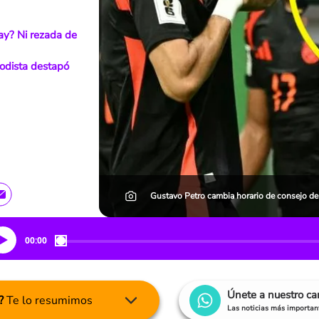
ay? Ni rezada de
odista destapó
Gustavo Petro cambia horario de consejo de
00:00
Únete a nuestro c
?
Te lo resumimos
Las noticias más important